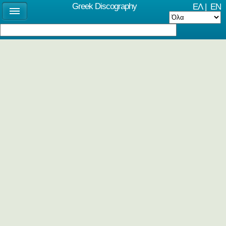
Greek Discography
ΕΛ
|
EN