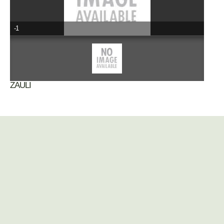
-1
ZAULI