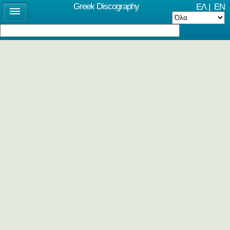
Greek Discography
ΕΛ
|
EN