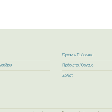
Όργανο / Πρόσωπο
γουδιού
Πρόσωπο / Όργανο
Σολίστ