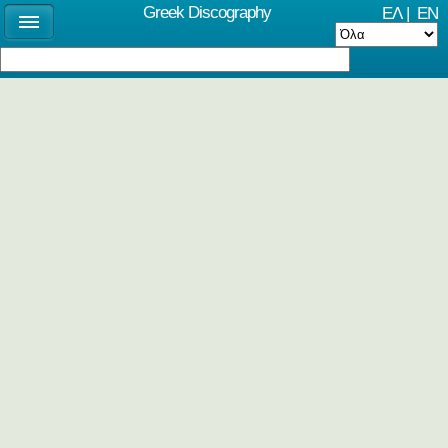
Greek Discography
ΕΛ
|
EN