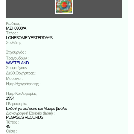
Κωδικός :
MZH0938/A
Τίτλος :
LONESOME YESTERDAYS
Συνθέτης :
Στιχουργός :
Τραγουδούν :
WASTELAND
Συμμετέχουν :
Διεύθ.Ορχήστρας :
Μουσικοί :
Ημερ.Ηχογράφησης :
Ημερ.Κυκλοφορίας :
1994
Πληροφορίες :
Εκδόθηκε σε Λευκό και Μαύρο βινύλιο
Δισκογραφική Εταιρεία (label) :
PEGASUS RECORDS
Τύπος :
45
Θέση :