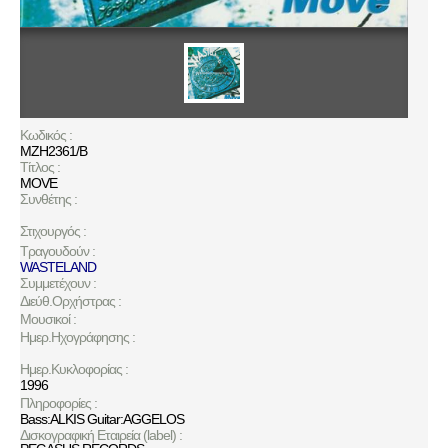
Κωδικός :
MZH2361/B
Τίτλος :
MOVE
Συνθέτης :
Στιχουργός :
Τραγουδούν :
WASTELAND
Συμμετέχουν :
Διεύθ.Ορχήστρας :
Μουσικοί :
Ημερ.Ηχογράφησης :
Ημερ.Κυκλοφορίας :
1996
Πληροφορίες :
Bass:ALKIS Guitar:AGGELOS
Δισκογραφική Εταιρεία (label) :