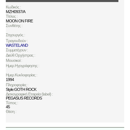
Κωδικός :
MZH0937/A
Τίτλος :
MOON ON FIRE
Συνθέτης :
Στιχουργός :
Τραγουδούν :
WASTELAND
Συμμετέχουν :
Διεύθ.Ορχήστρας :
Μουσικοί :
Ημερ.Ηχογράφησης :
Ημερ.Κυκλοφορίας :
1994
Πληροφορίες :
Style:GOTH ROCK
Δισκογραφική Εταιρεία (label) :
PEGASUS RECORDS
Τύπος :
45
Θέση :