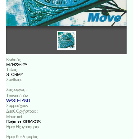
Κωδικός :
MZH2362/A
Τίτλος :
STORMY
Συνθέτης :
Στιχουργός :
Τραγουδούν :
WASTELAND
Συμμετέχουν :
Διεύθ.Ορχήστρας :
Μουσικοί :
Πλήκτρα: KIRIAKOS
Ημερ.Ηχογράφησης :
Ημερ.Κυκλοφορίας :