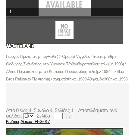
-1
WASTELAND
Γιώργος Πρινιωτάκης: τργ+κθρ (-> Οραμα) / Αγγελος Πικράκης: κθρ /
Θοδωρής Σκάνδαλος: ντρ / Διονυσία Τζοβανδαροπούλου: πλκ (μλ.1993) /
Αλκης Πρινιωτάκης: μπσ / Κυριάκος Πουρσανίδης: πλκ (μλ.1994- -> Blue
Birds Refuse to Fly, Aroma) / σχηματίστηκαν 1989 Αθήνα, διαλύθηκαν 1998
Από 0 έως 4 ,Σύνολο 4, Σελίδες 1
Αποτελέσματα ανά
σελίδα :
Σελίδα :
...
Κωδικός Δίσκου : PEG 017