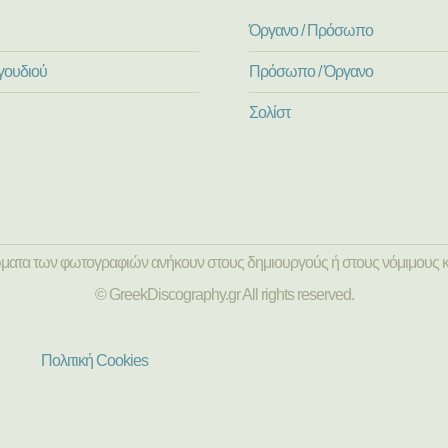
Όργανο / Πρόσωπο
γουδιού
Πρόσωπο / Όργανο
Σολίστ
ώματα των φωτογραφιών ανήκουν στους δημιουργούς ή στους νόμιμους κ
© GreekDiscography.gr All rights reserved.
Πολιτική Cookies