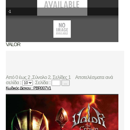
-1
VALOR
Από 0 έως 2 ,Σύνολο 2, Σελίδες 1
Αποτελέσματα ανά
σελίδα :
Σελίδα :
...
Κωδικός Δίσκου : PBR007V1