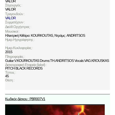
VALOR
Στιχουργός :
VALOR
Τραγουδούν :
VALOR
Συμμετέχουν :
Διεύθ.Ορχήστρας :
Μουσικοί :
Ηλεκτρική Κιθάρα: KOURKOUTAS, Ντράμς: ANDRITSOS
Ημερ.Ηχογράφησης :
Ημερ.Κυκλοφορίας :
2015
Πληροφορίες :
Guitar:V.KOURKOUTAS Drums:TH.ANDRITSOS Vocals:VAG.KROUSKAS
Δισκογραφική Εταιρεία (label) :
PITCH BLACK RECORDS
Τύπος :
45
Θέση :
Κωδικός Δίσκου : PBR007V1