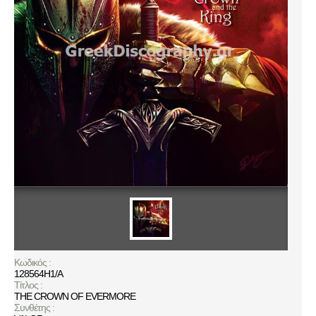
Κωδικός :
128564H1/A
Τίτλος :
THE CROWN OF EVERMORE
Συνθέτης :