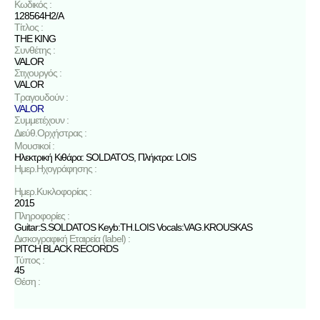
Κωδικός :
128564H2/A
Τίτλος :
THE KING
Συνθέτης :
VALOR
Στιχουργός :
VALOR
Τραγουδούν :
VALOR
Συμμετέχουν :
Διεύθ.Ορχήστρας :
Μουσικοί :
Ηλεκτρική Κιθάρα: SOLDATOS, Πλήκτρα: LOIS
Ημερ.Ηχογράφησης :
Ημερ.Κυκλοφορίας :
2015
Πληροφορίες :
Guitar:S.SOLDATOS Keyb:TH.LOIS Vocals:VAG.KROUSKAS
Δισκογραφική Εταιρεία (label) :
PITCH BLACK RECORDS
Τύπος :
45
Θέση :