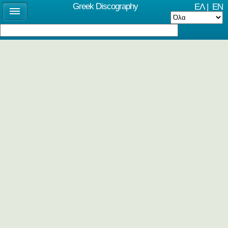
Greek Discography
ΕΛ
|
EN