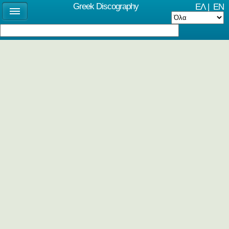
Greek Discography
ΕΛ
|
EN