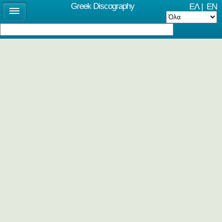
Greek Discography
ΕΛ
|
EN