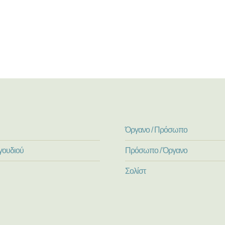
Όργανο / Πρόσωπο
γουδιού
Πρόσωπο / Όργανο
Σολίστ