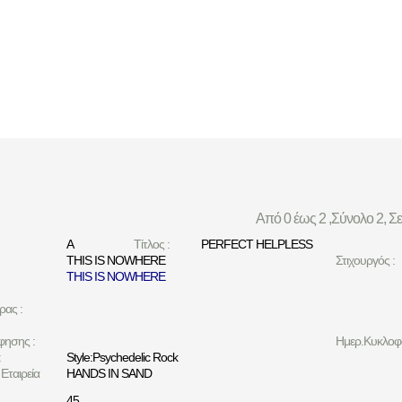
Από 0 έως 2 ,Σύνολο 2, Σ
A
Τίτλος :
PERFECT HELPLESS
THIS IS NOWHERE
Στιχουργός :
THIS IS NOWHERE
ρας :
φησης :
Ημερ.Κυκλοφο
:
Style:Psychedelic Rock
Εταιρεία
HANDS IN SAND
45