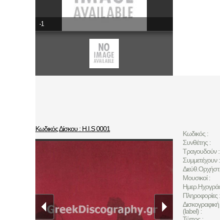
-1
Κωδικός Δίσκου : H.I.S 0001
Κωδικός :
Συνθέτης :
Τραγουδούν :
Συμμετέχουν :
Διεύθ.Ορχήστ
Μουσικοί :
Ημερ.Ηχογρά
Πληροφορίες 
Δισκογραφική 
(label) :
Τύπος :