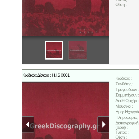
Θέση :
Κωδικός Δίσκου : H.I.S 0001
Κωδικός :
Συνθέτης :
Τραγουδούν :
Συμμετέχουν :
Διεύθ.Ορχήστ
Μουσικοί :
Ημερ.Ηχογρά
Πληροφορίες 
Δισκογραφική 
(label) :
Τύπος :
Θέση :