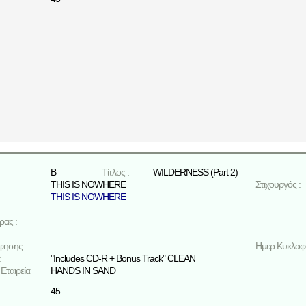
B
Τίτλος :
WILDERNESS (Part 2)
THIS IS NOWHERE
Στιχουργός :
THIS IS NOWHERE
ρας :
φησης :
Ημερ.Κυκλοφο
:
"Includes CD-R + Bonus Track" CLEAN
Εταιρεία
HANDS IN SAND
45