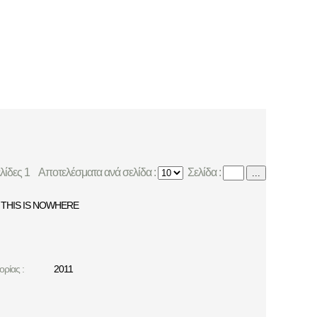
ελίδες 1
Αποτελέσματα ανά σελίδα :
Σελίδα :
...
THIS IS NOWHERE
ρίας :
2011