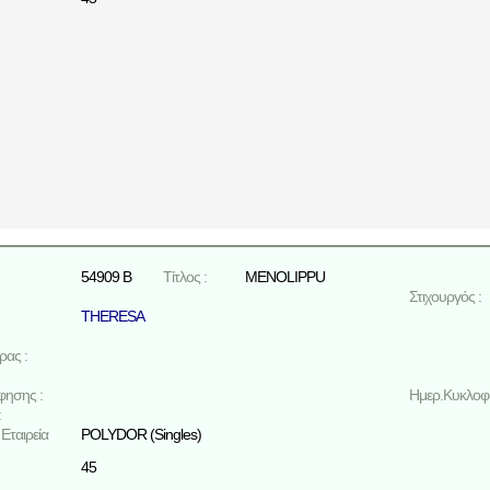
54909 B
Τίτλος :
MENOLIPPU
Στιχουργός :
THERESA
ρας :
φησης :
Ημερ.Κυκλοφο
:
Εταιρεία
POLYDOR (Singles)
45