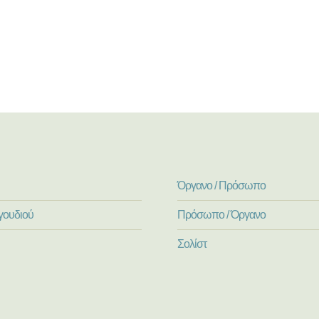
Όργανο / Πρόσωπο
γουδιού
Πρόσωπο / Όργανο
Σολίστ