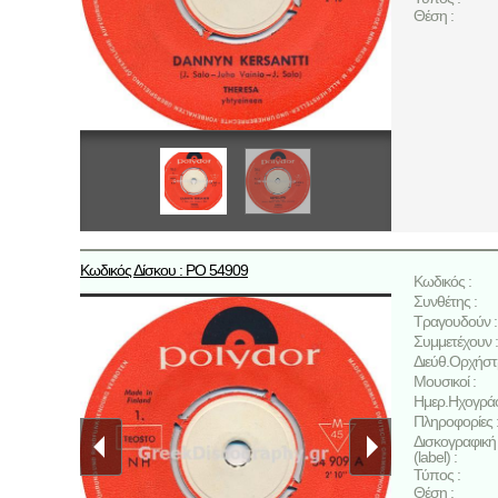
Θέση :
Κωδικός Δίσκου : ΡΟ 54909
Κωδικός :
Συνθέτης :
Τραγουδούν :
Συμμετέχουν :
Διεύθ.Ορχήστ
Μουσικοί :
Ημερ.Ηχογρά
Πληροφορίες 
Δισκογραφική 
(label) :
Τύπος :
Θέση :