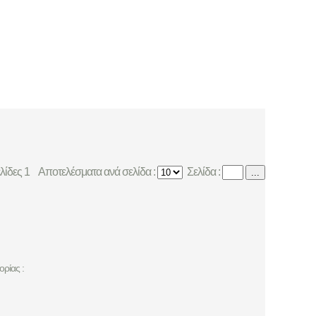
ελίδες 1
Αποτελέσματα ανά σελίδα :
Σελίδα :
...
ρίας :