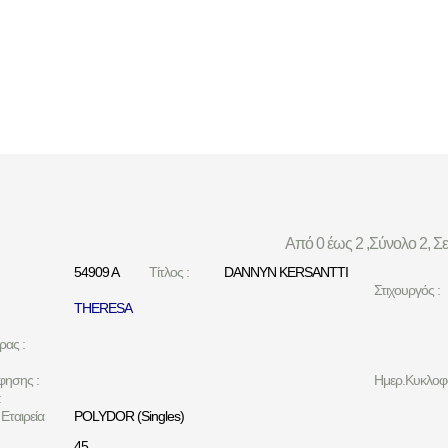
Από 0 έως 2 ,Σύνολο 2, Σ
54909 A
Τίτλος :
DANNYN KERSANTTI
Στιχουργός :
THERESA
ρας :
φησης :
Ημερ.Κυκλοφο
:
Εταιρεία
POLYDOR (Singles)
45