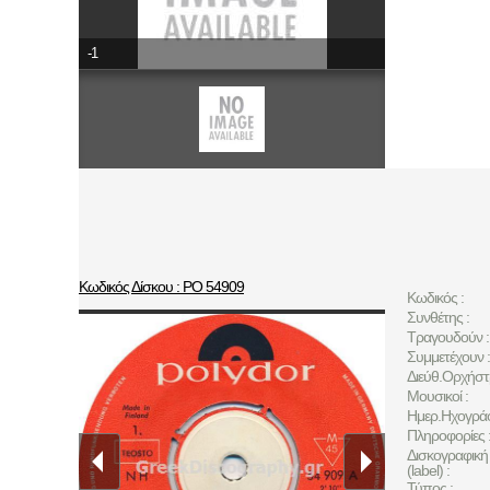
-1
Κωδικός Δίσκου : ΡΟ 54909
Κωδικός :
Συνθέτης :
Τραγουδούν :
Συμμετέχουν :
Διεύθ.Ορχήστ
Μουσικοί :
Ημερ.Ηχογρά
Πληροφορίες 
Δισκογραφική 
(label) :
Τύπος :