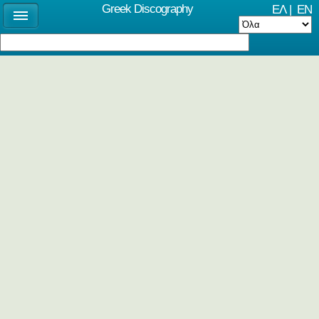
Greek Discography
ΕΛ
|
EN