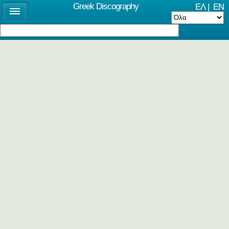
Greek Discography
ΕΛ
|
EN