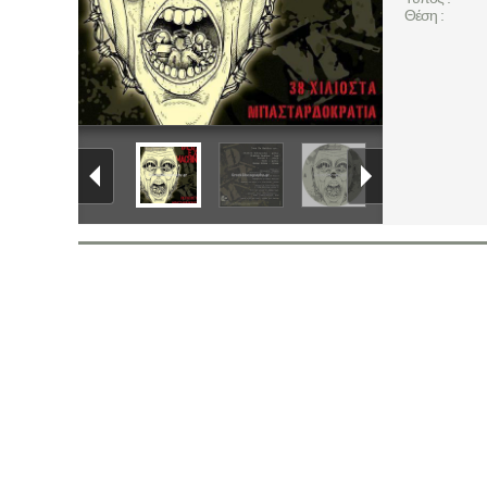
Θέση :