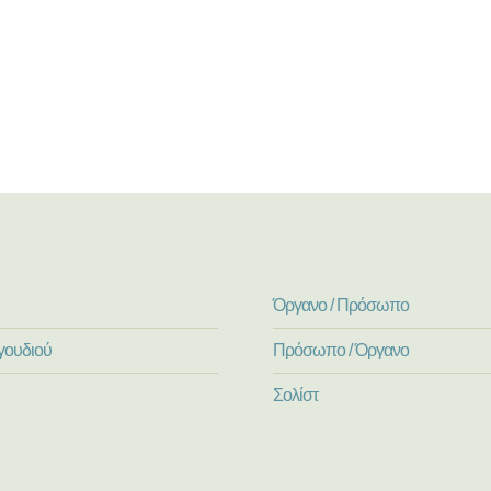
Όργανο / Πρόσωπο
γουδιού
Πρόσωπο / Όργανο
Σολίστ