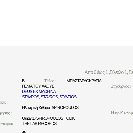
Από 0 έως 1 ,Σύνολο 1, Σ
B
Τίτλος :
ΜΠΑΣΤΑΡΔΟΚΡΑΤΙΑ
ΓΕΝΙΑ ΤΟΥ ΧΑΟΥΣ
Στιχουργός :
DEUS EX MACHINA
STAVROS
,
STAVROS
,
STAVROS
ρας :
Ηλεκτρική Κιθάρα: SPIROPOULOS
φησης :
Ημερ.Κυκλοφο
:
Guitar:D.SPIROPOULOS TOLIK
Εταιρεία
THE LAB RECORDS
45