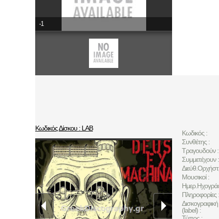
-1
Κωδικός Δίσκου : LAB
Κωδικός :
Συνθέτης :
Τραγουδούν :
Συμμετέχουν :
Διεύθ.Ορχήστ
Μουσικοί :
Ημερ.Ηχογρά
Πληροφορίες 
Δισκογραφική 
(label) :
Τύπος :