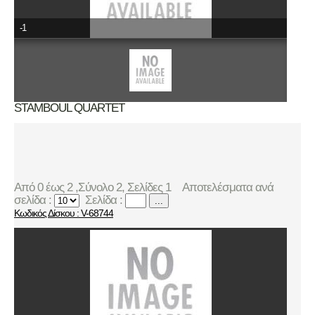
-1
STAMBOUL QUARTET
Από 0 έως 2 ,Σύνολο 2, Σελίδες 1
Αποτελέσματα ανά
σελίδα :
Σελίδα :
...
Κωδικός Δίσκου : V-68744