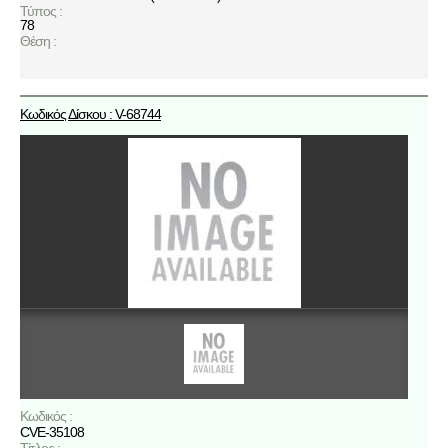
Τύπος :
78
Θέση :
Κωδικός Δίσκου : V-68744
Κωδικός :
CVE-35108
Τίτλος :