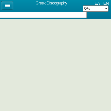
Greek Discography
ΕΛ
|
EN