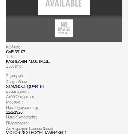
Κωδικός :
CVE-35107
Τίτλος :
KASHLARIN INDJE INDJE
Συνθέτης :
Στιχουργός :
Τραγουδούν :
STAMBOUL QUARTET
Συμμετέχουν :
Διεύθ.Ορχήστρας :
Μουσικοί :
Ημερ.Ηχογράφησης :
22/2/1926
Ημερ.Κυκλοφορίας :
Πληροφορίες :
Δισκογραφική Εταιρεία (label) :
VICTOR 78 ΣΤΡΟΦΕΣ (ΑΜΕΡΙΚΗΣ)