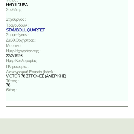
HADJI DUBA
Συνθέτης :
Στιχουργός :
Τραγουδούν :
STAMBOUL QUARTET
Συμμετέχουν :
Διεύθ.Ορχήστρας :
Μουσικοί :
Ημερ.Ηχογράφησης :
22/2/1926
Ημερ.Κυκλοφορίας :
Πληροφορίες :
Δισκογραφική Εταιρεία (label) :
VICTOR 78 ΣΤΡΟΦΕΣ (ΑΜΕΡΙΚΗΣ)
Τύπος :
78
Θέση :