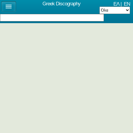
Greek Discography
ΕΛ
|
EN