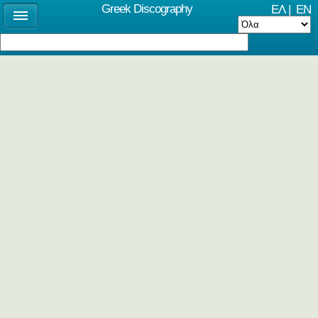
Greek Discography
ΕΛ
|
EN