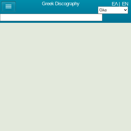
Greek Discography
ΕΛ
|
EN