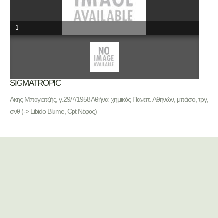
-1
SIGMATROPIC
Ακης Μπογιατζής, γ.29/7/1958 Αθήνα, χημικός Πανεπ. Αθηνών, μπάσο, τργ,
σνθ (-> Libido Blume, Cpt Νέφος)