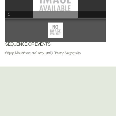
-1
SEQUENCE OF EVENTS
Θέμης Μουλιάκος: σνθ+στχ+μπζ / Γιάννης Λιάχας: κθρ