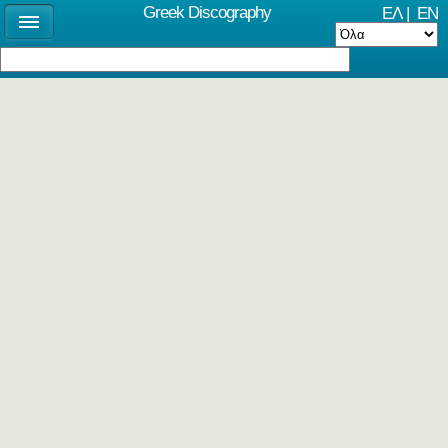
Greek Discography
ΕΛ
|
EN