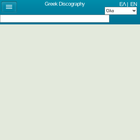
Greek Discography
ΕΛ
|
EN