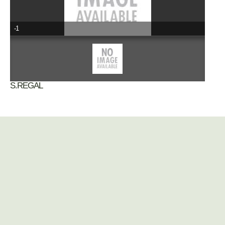
-1
S.REGAL