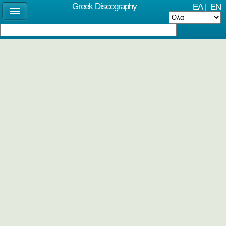
Greek Discography
ΕΛ
|
EN