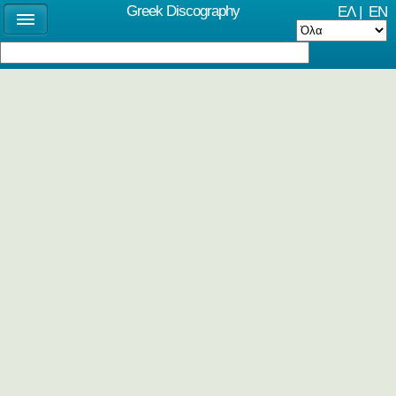
Greek Discography
ΕΛ
|
EN