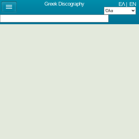
Greek Discography
ΕΛ
|
EN