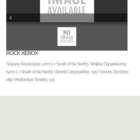
-1
ROCK XEROX
Γιώργος Κουλούρης: μπσ (-> South of No North) / Φοίβος Περγιαλιώτης:
τμπν (-> South of No North) / Δανιήλ Γρηγοριάδης: τργ / Γιάννης Ζεντέλης:
κθρ / Αλεξάνδρα Τσαλίκη: τργ