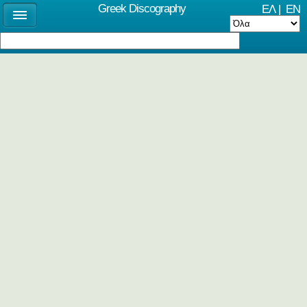
Greek Discography
ΕΛ
|
EN