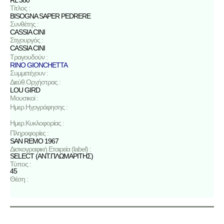
RL 380
Τίτλος :
BISOGNA SAPER PEDRERE
Συνθέτης :
CASSIA CINI
Στιχουργός :
CASSIA CINI
Τραγουδούν :
RINO GIONCHETTA
Συμμετέχουν :
Διεύθ.Ορχήστρας :
LOU GIRD
Μουσικοί :
Ημερ.Ηχογράφησης :
Ημερ.Κυκλοφορίας :
Πληροφορίες :
SAN REMO 1967
Δισκογραφική Εταιρεία (label) :
SELECT (ΑΝΤ.ΠΛΩΜΑΡΙΤΗΣ)
Τύπος :
45
Θέση :