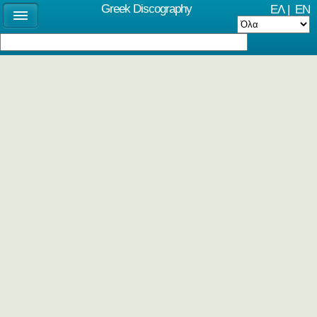
Greek Discography
ΕΛ
|
EN