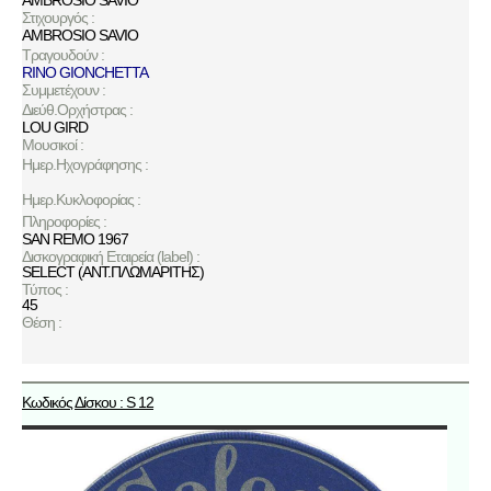
AMBROSIO SAVIO
Στιχουργός :
AMBROSIO SAVIO
Τραγουδούν :
RINO GIONCHETTA
Συμμετέχουν :
Διεύθ.Ορχήστρας :
LOU GIRD
Μουσικοί :
Ημερ.Ηχογράφησης :
Ημερ.Κυκλοφορίας :
Πληροφορίες :
SAN REMO 1967
Δισκογραφική Εταιρεία (label) :
SELECT (ΑΝΤ.ΠΛΩΜΑΡΙΤΗΣ)
Τύπος :
45
Θέση :
Κωδικός Δίσκου : S 12