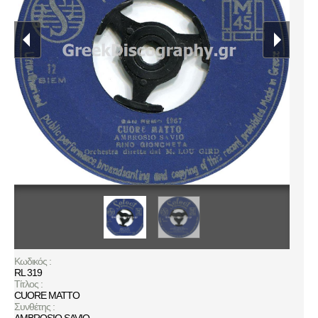
Κωδικός :
RL 319
Τίτλος :
CUORE MATTO
Συνθέτης :