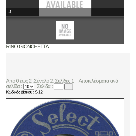
-1
RINO GIONCHETTA
Από 0 έως 2 ,Σύνολο 2, Σελίδες 1
Αποτελέσματα ανά
σελίδα :
Σελίδα :
...
Κωδικός Δίσκου : S 12