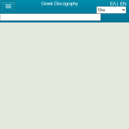
Greek Discography
ΕΛ
|
EN