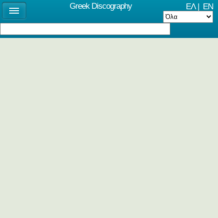
Greek Discography
ΕΛ
|
EN