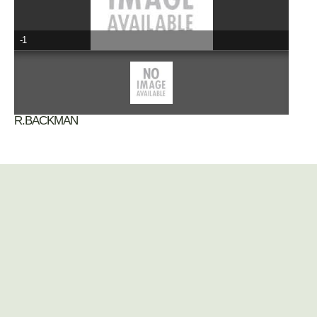
-1
R.BACKMAN