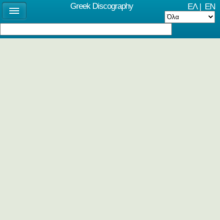
Greek Discography
ΕΛ
|
EN