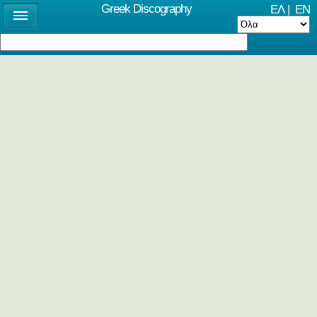
Greek Discography
ΕΛ
|
EN