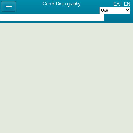
Greek Discography
ΕΛ
|
EN