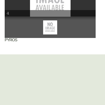
-1
PYROS