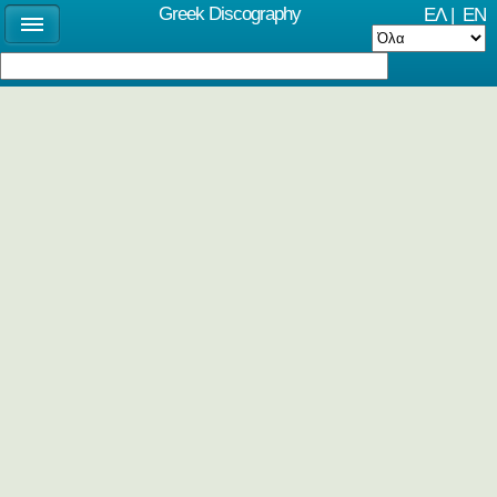
Greek Discography
ΕΛ
|
EN