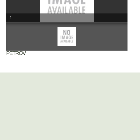
-1
PETROV