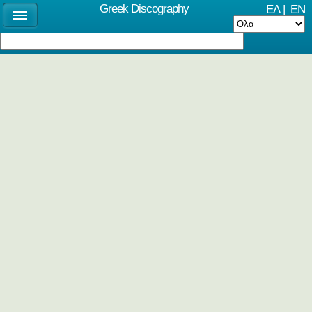
Greek Discography
ΕΛ
|
EN