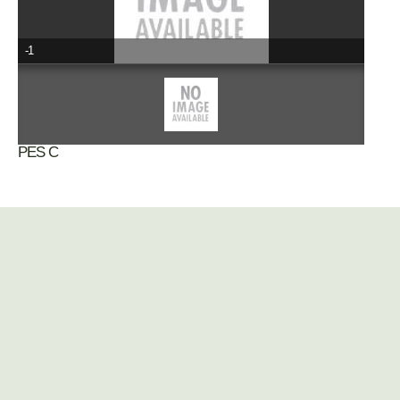
-1
PES C