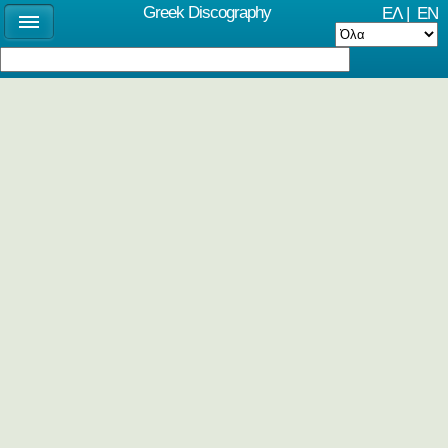
Greek Discography
ΕΛ
|
EN