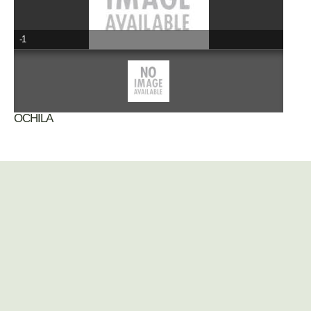
-1
OCHILA