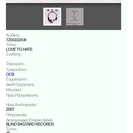
Κωδικός :
7204102A III
Τίτλος :
LOVE TO HATE
Συνθέτης :
Στιχουργός :
Τραγουδούν :
OCB
Συμμετέχουν :
Διεύθ.Ορχήστρας :
Μουσικοί :
Ημερ.Ηχογράφησης :
Ημερ.Κυκλοφορίας :
2007
Πληροφορίες :
Δισκογραφική Εταιρεία (label) :
BLIND BASTARD RECORDS
Τύπος :