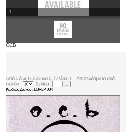
-1
OCB
Από 0 έως 6 ,Σύνολο 6, Σελίδες 1
Αποτελέσματα ανά
σελίδα :
Σελίδα :
...
Κωδικός Δίσκου : BBRLP 004