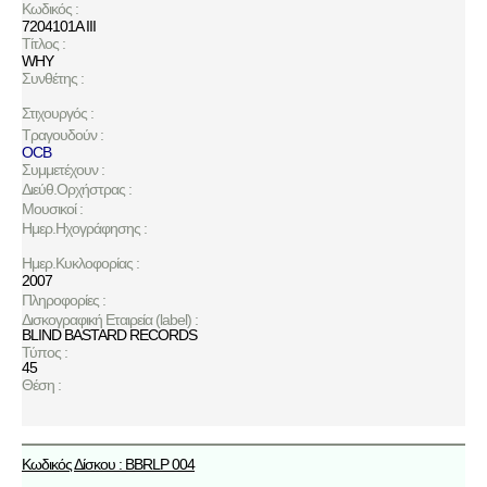
Κωδικός :
7204101A III
Τίτλος :
WHY
Συνθέτης :
Στιχουργός :
Τραγουδούν :
OCB
Συμμετέχουν :
Διεύθ.Ορχήστρας :
Μουσικοί :
Ημερ.Ηχογράφησης :
Ημερ.Κυκλοφορίας :
2007
Πληροφορίες :
Δισκογραφική Εταιρεία (label) :
BLIND BASTARD RECORDS
Τύπος :
45
Θέση :
Κωδικός Δίσκου : BBRLP 004