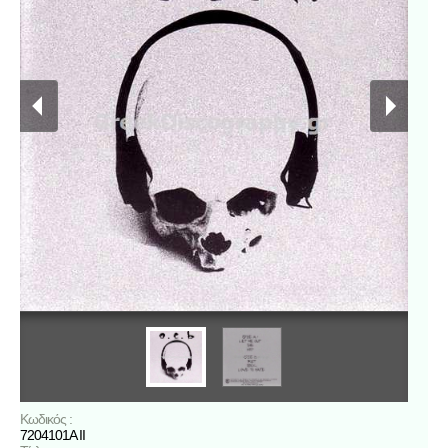
Κωδικός :
7204101A II