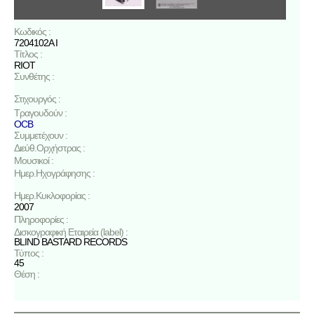
Κωδικός :
7204102A I
Τίτλος :
RIOT
Συνθέτης :
Στιχουργός :
Τραγουδούν :
OCB
Συμμετέχουν :
Διεύθ.Ορχήστρας :
Μουσικοί :
Ημερ.Ηχογράφησης :
Ημερ.Κυκλοφορίας :
2007
Πληροφορίες :
Δισκογραφική Εταιρεία (label) :
BLIND BASTARD RECORDS
Τύπος :
45
Θέση :