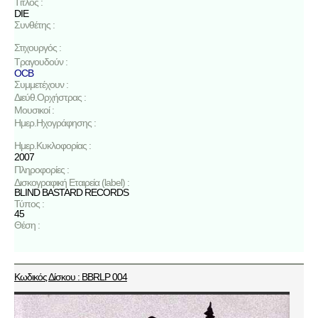
Τίτλος :
DIE
Συνθέτης :
Στιχουργός :
Τραγουδούν :
OCB
Συμμετέχουν :
Διεύθ.Ορχήστρας :
Μουσικοί :
Ημερ.Ηχογράφησης :
Ημερ.Κυκλοφορίας :
2007
Πληροφορίες :
Δισκογραφική Εταιρεία (label) :
BLIND BASTARD RECORDS
Τύπος :
45
Θέση :
Κωδικός Δίσκου : BBRLP 004