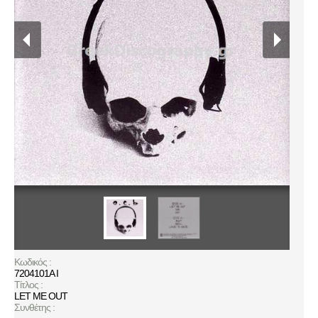
Κωδικός :
7204101A I
Τίτλος :
LET ME OUT
Συνθέτης :