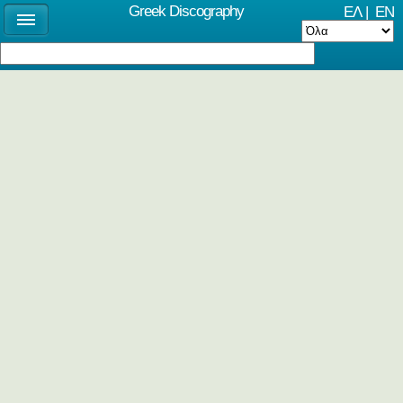
Greek Discography
ΕΛ
|
EN