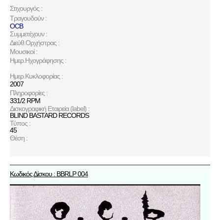
Στιχουργός :
Τραγουδούν :
OCB
Συμμετέχουν :
Διεύθ.Ορχήστρας :
Μουσικοί :
Ημερ.Ηχογράφησης :
Ημερ.Κυκλοφορίας :
2007
Πληροφορίες :
331/2 RPM
Δισκογραφική Εταιρεία (label) :
BLIND BASTARD RECORDS
Τύπος :
45
Θέση :
Κωδικός Δίσκου : BBRLP 004