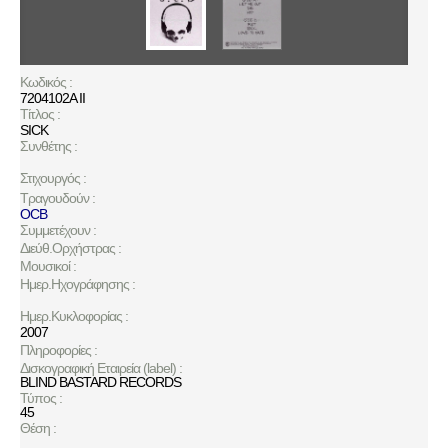
Κωδικός :
7204102A II
Τίτλος :
SICK
Συνθέτης :
Στιχουργός :
Τραγουδούν :
OCB
Συμμετέχουν :
Διεύθ.Ορχήστρας :
Μουσικοί :
Ημερ.Ηχογράφησης :
Ημερ.Κυκλοφορίας :
2007
Πληροφορίες :
Δισκογραφική Εταιρεία (label) :
BLIND BASTARD RECORDS
Τύπος :
45
Θέση :