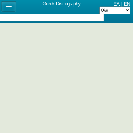
Greek Discography
ΕΛ
|
EN