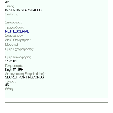
A2
Τίτλος :
IN SENTIV STARSHAPED
Συνθέτης :
Στιχουργός :
Τραγουδούν :
NETHESCERIAL
Συμμετέχουν :
Διεύθ.Ορχήστρας :
Μουσικοί :
Ημερ.Ηχογράφησης :
Ημερ.Κυκλοφορίας :
1/5/2011
Πληροφορίες :
Keyb:R' LIEH
Δισκογραφική Εταιρεία (label) :
SECRET PORT RECORDS
Τύπος :
45
Θέση :