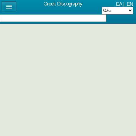
Greek Discography
ΕΛ
|
EN