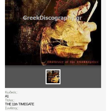
Κωδικός :
A1
Τίτλος :
THE 11th TIMEGATE
Συνθέτης :