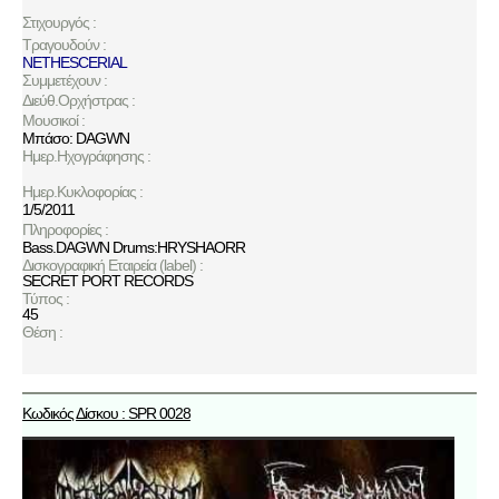
Στιχουργός :
Τραγουδούν :
NETHESCERIAL
Συμμετέχουν :
Διεύθ.Ορχήστρας :
Μουσικοί :
Μπάσο: DAGWN
Ημερ.Ηχογράφησης :
Ημερ.Κυκλοφορίας :
1/5/2011
Πληροφορίες :
Bass.DAGWN Drums:HRYSHAORR
Δισκογραφική Εταιρεία (label) :
SECRET PORT RECORDS
Τύπος :
45
Θέση :
Κωδικός Δίσκου : SPR 0028