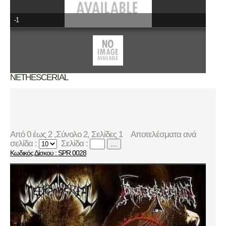
-1
NETHESCERIAL
Από 0 έως 2 ,Σύνολο 2, Σελίδες 1
Αποτελέσματα ανά
σελίδα :
Σελίδα :
...
Κωδικός Δίσκου : SPR 0028