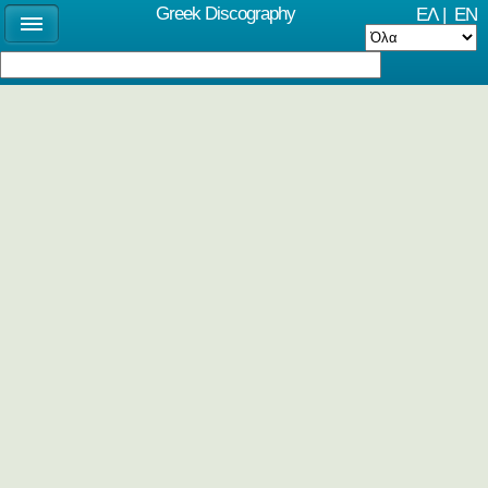
Greek Discography
ΕΛ
|
EN