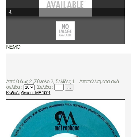
-1
NEMO
Από 0 έως 2 ,Σύνολο 2, Σελίδες 1
Αποτελέσματα ανά
σελίδα :
Σελίδα :
...
Κωδικός Δίσκου : ME 1001