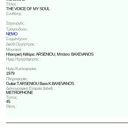
Τίτλος :
THE VOICE OF MY SOUL
Συνθέτης :
Στιχουργός :
Τραγουδούν :
NEMO
Συμμετέχουν :
Διεύθ.Ορχήστρας :
Μουσικοί :
Ηλεκτρική Κιθάρα: ARSENIOU, Μπάσο: BAXEVANOS
Ημερ.Ηχογράφησης :
Ημερ.Κυκλοφορίας :
1979
Πληροφορίες :
Guitar:T.ARSENIOU Bass:K.BAXEVANOS
Δισκογραφική Εταιρεία (label) :
METROPHONE
Τύπος :
45
Θέση :