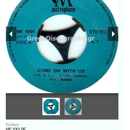
Κωδικός :
ME 1001 BF