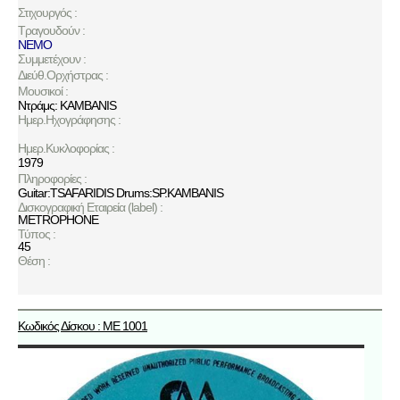
Στιχουργός :
Τραγουδούν :
NEMO
Συμμετέχουν :
Διεύθ.Ορχήστρας :
Μουσικοί :
Ντράμς: KAMBANIS
Ημερ.Ηχογράφησης :
Ημερ.Κυκλοφορίας :
1979
Πληροφορίες :
Guitar:TSAFARIDIS Drums:SP.KAMBANIS
Δισκογραφική Εταιρεία (label) :
METROPHONE
Τύπος :
45
Θέση :
Κωδικός Δίσκου : ME 1001