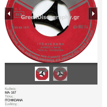
Κωδικός :
MA- 167
Τίτλος :
ITCHIKDANA
Συνθέτης :