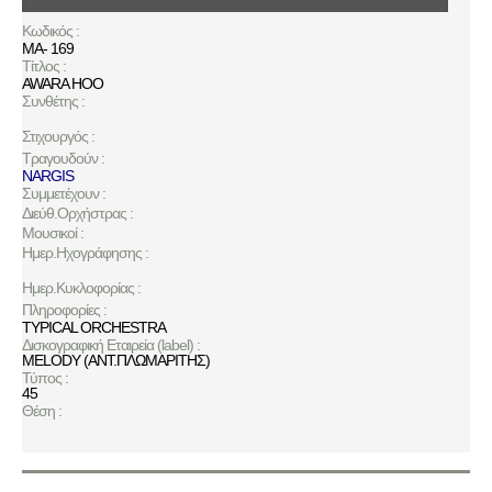
Κωδικός :
MA- 169
Τίτλος :
AWARA HOO
Συνθέτης :
Στιχουργός :
Τραγουδούν :
NARGIS
Συμμετέχουν :
Διεύθ.Ορχήστρας :
Μουσικοί :
Ημερ.Ηχογράφησης :
Ημερ.Κυκλοφορίας :
Πληροφορίες :
TYPICAL ORCHESTRA
Δισκογραφική Εταιρεία (label) :
MELODY (ΑΝΤ.ΠΛΩΜΑΡΙΤΗΣ)
Τύπος :
45
Θέση :