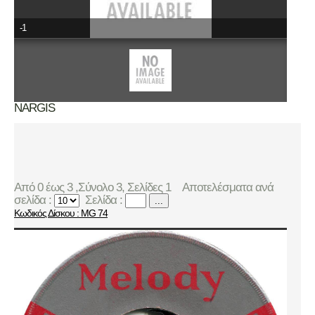
-1
NARGIS
Από 0 έως 3 ,Σύνολο 3, Σελίδες 1
Αποτελέσματα ανά
σελίδα :
Σελίδα :
...
Κωδικός Δίσκου : MG 74