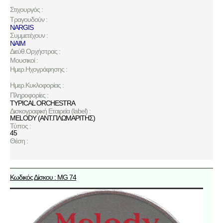
Στιχουργός :
Τραγουδούν :
NARGIS
Συμμετέχουν :
NAIM
Διεύθ.Ορχήστρας :
Μουσικοί :
Ημερ.Ηχογράφησης :
Ημερ.Κυκλοφορίας :
Πληροφορίες :
TYPICAL ORCHESTRA
Δισκογραφική Εταιρεία (label) :
MELODY (ΑΝΤ.ΠΛΩΜΑΡΙΤΗΣ)
Τύπος :
45
Θέση :
Κωδικός Δίσκου : MG 74