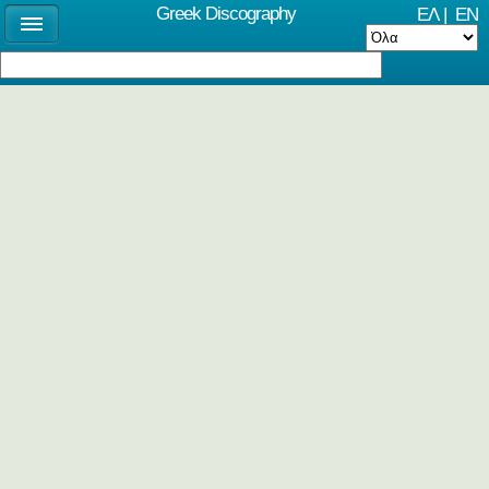
Greek Discography
ΕΛ
|
EN