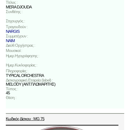
Τίτλος :
MERA DJOUDA
Συνθέτης :
Στιχουργός :
Τραγουδούν :
NARGIS
Συμμετέχουν :
NAIM
Διεύθ.Ορχήστρας :
Μουσικοί :
Ημερ.Ηχογράφησης :
Ημερ.Κυκλοφορίας :
Πληροφορίες :
TYPICAL ORCHESTRA
Δισκογραφική Εταιρεία (label) :
MELODY (ΑΝΤ.ΠΛΩΜΑΡΙΤΗΣ)
Τύπος :
45
Θέση :
Κωδικός Δίσκου : MG 75