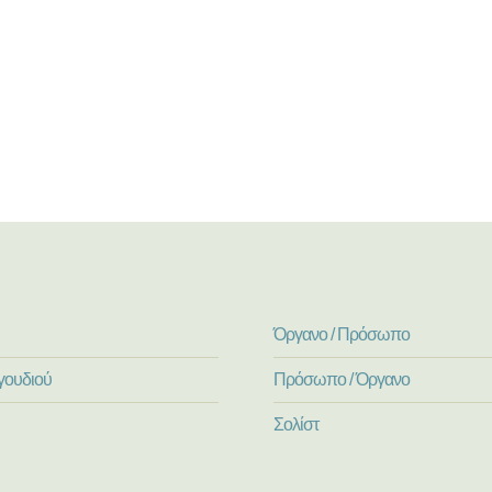
Όργανο / Πρόσωπο
γουδιού
Πρόσωπο / Όργανο
Σολίστ