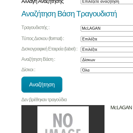
Αλλαγή Αναζήτησης
Αναζήτηση Βάση Τραγουδιστή
Τραγουδιστής :
Τύπος Δισκου (format) :
Δισκογραφική Εταιρεία (label) :
Αναζήτηση Βάση :
Δίσκοι :
Δεν βρέθηκαν τραγούδια
McLAGAN