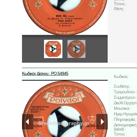
Τύπος :
Θέση :
Κωδικός Δίσκου : ΡΟ 54945
Κωδικός :
Συνθέτης :
Τραγουδούν :
Συμμετέχουν :
Διεύθ.Ορχήστ
Μουσικοί :
Ημερ.Ηχογρά
Πληροφορίες 
Δισκογραφική 
(label) :
Τύπος :