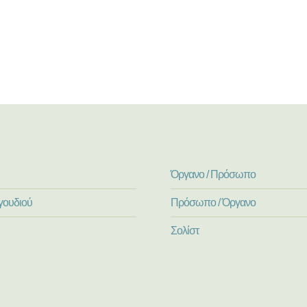
Όργανο / Πρόσωπο
γουδιού
Πρόσωπο / Όργανο
Σολίστ