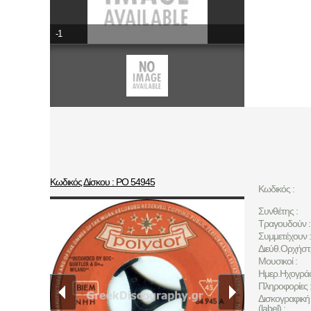
-1
Κωδικός Δίσκου : ΡΟ 54945
Κωδικός :
Συνθέτης :
Τραγουδούν :
Συμμετέχουν :
Διεύθ.Ορχήστ
Μουσικοί :
Ημερ.Ηχογρά
Πληροφορίες 
Δισκογραφική 
(label) :