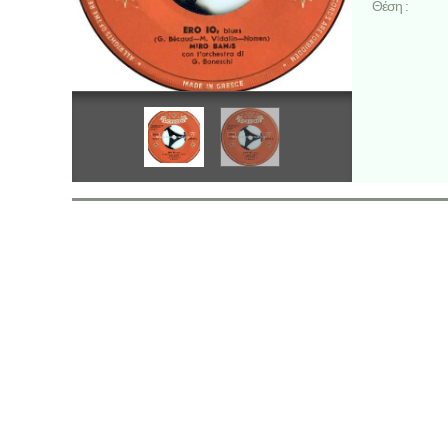
Θέση :