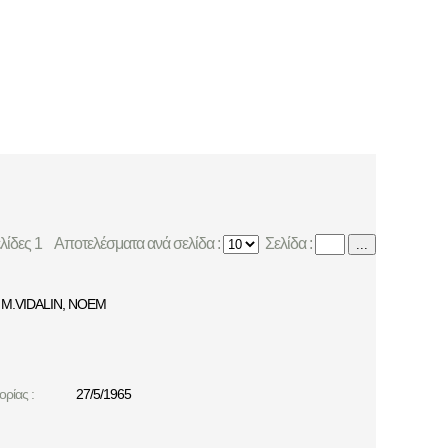
ελίδες 1
Αποτελέσματα ανά σελίδα :
Σελίδα :
...
M.VIDALIN
,
NOEM
ρίας :
27/5/1965