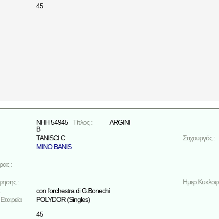
45
ΝΗΗ 54945
Τίτλος :
ARGINI
Β
TANISCI C
Στιχουργός :
MINO BANIS
ρας :
φησης :
Ημερ.Κυκλοφο
:
con l'orchestra di G.Bonechi
Εταιρεία
POLYDOR (Singles)
45