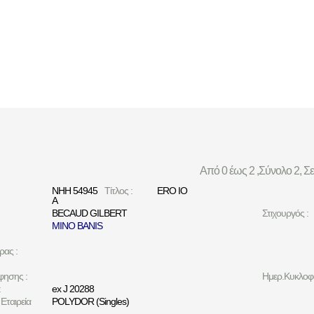
Από 0 έως 2 ,Σύνολο 2, Σ
ΝΗΗ 54945
Τίτλος :
ERO IO
Α
BECAUD GILBERT
Στιχουργός :
MINO BANIS
ρας :
φησης :
Ημερ.Κυκλοφο
:
ex J 20288
Εταιρεία
POLYDOR (Singles)