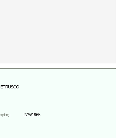
ETRUSCO
ρίας :
27/5/1965