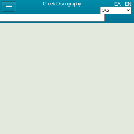
Greek Discography
ΕΛ
|
EN