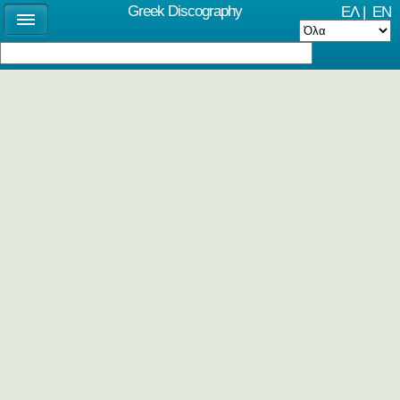
Greek Discography
ΕΛ
|
EN