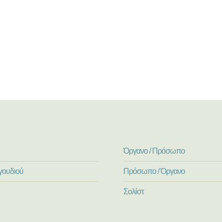
Όργανο / Πρόσωπο
γουδιού
Πρόσωπο / Όργανο
Σολίστ