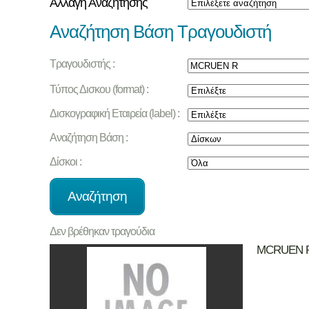
Αλλαγή Αναζήτησης
Αναζήτηση Βάση Τραγουδιστή
Τραγουδιστής :
Τύπος Δισκου (format) :
Δισκογραφική Εταιρεία (label) :
Αναζήτηση Βάση :
Δίσκοι :
Δεν βρέθηκαν τραγούδια
MCRUEN 