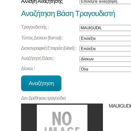
Αλλαγή Αναζήτησης
Αναζήτηση Βάση Τραγουδιστή
Τραγουδιστής :
Τύπος Δισκου (format) :
Δισκογραφική Εταιρεία (label) :
Αναζήτηση Βάση :
Δίσκοι :
Δεν βρέθηκαν τραγούδια
MAUIGUDI