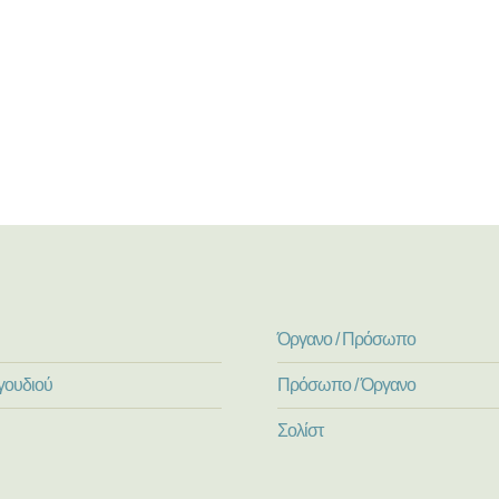
Όργανο / Πρόσωπο
γουδιού
Πρόσωπο / Όργανο
Σολίστ