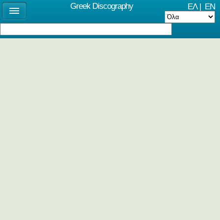
Greek Discography
ΕΛ
|
EN