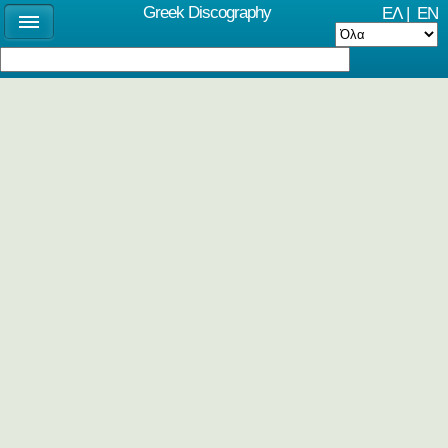
Greek Discography
ΕΛ
|
EN