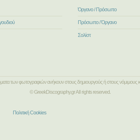
Όργανο / Πρόσωπο
γουδιού
Πρόσωπο / Όργανο
Σολίστ
ώματα των φωτογραφιών ανήκουν στους δημιουργούς ή στους νόμιμους κ
© GreekDiscography.gr All rights reserved.
Πολιτική Cookies