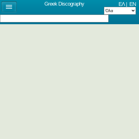
Greek Discography
ΕΛ
|
EN