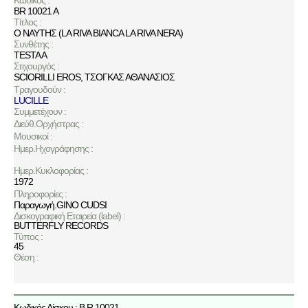
Κωδικός :
BR 10021 A
Τίτλος :
Ο ΝΑΥΤΗΣ (LA RIVA BIANCA LA RIVA NERA)
Συνθέτης :
TESTA A
Στιχουργός :
SCIORILLI EROS
,
ΤΣΟΓΚΑΣ ΑΘΑΝΑΣΙΟΣ
Τραγουδούν :
LUCILLE
Συμμετέχουν :
Διεύθ.Ορχήστρας :
Μουσικοί :
Ημερ.Ηχογράφησης :
Ημερ.Κυκλοφορίας :
1972
Πληροφορίες :
Παραγωγή.GINO CUDSI
Δισκογραφική Εταιρεία (label) :
BUTTERFLY RECORDS
Τύπος :
45
Θέση :
Κωδικός Δίσκου : B R 10021