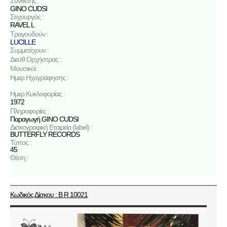
Συνθέτης :
GINO CUDSI
Στιχουργός :
RAVEL L
Τραγουδούν :
LUCILLE
Συμμετέχουν :
Διεύθ.Ορχήστρας :
Μουσικοί :
Ημερ.Ηχογράφησης :
Ημερ.Κυκλοφορίας :
1972
Πληροφορίες :
Παραγωγή.GINO CUDSI
Δισκογραφική Εταιρεία (label) :
BUTTERFLY RECORDS
Τύπος :
45
Θέση :
Κωδικός Δίσκου : B R 10021