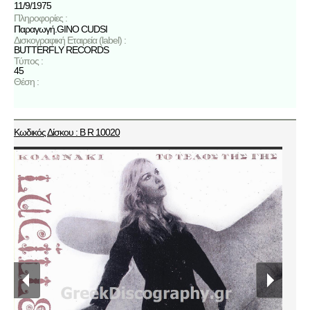
11/9/1975
Πληροφορίες :
Παραγωγή.GINO CUDSI
Δισκογραφική Εταιρεία (label) :
BUTTERFLY RECORDS
Τύπος :
45
Θέση :
Κωδικός Δίσκου : B R 10020