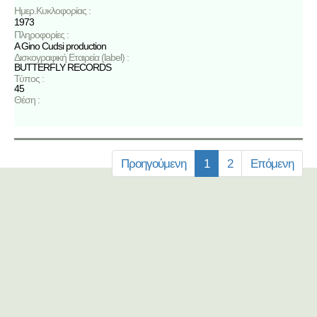
Ημερ.Κυκλοφορίας :
1973
Πληροφορίες :
A Gino Cudsi production
Δισκογραφική Εταιρεία (label) :
BUTTERFLY RECORDS
Τύπος :
45
Θέση :
Προηγούμενη
1
2
Επόμενη