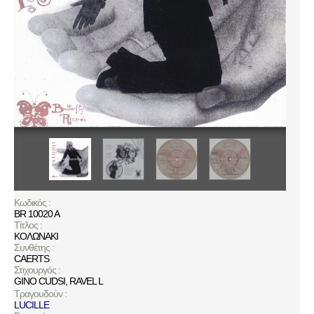
Κωδικός :
BR 10020 A
Τίτλος :
ΚΟΛΩΝΑΚΙ
Συνθέτης :
CAERTS
Στιχουργός :
GINO CUDSI
,
RAVEL L
Τραγουδούν :
LUCILLE