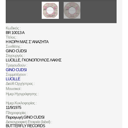
Κωδικός :
BR 10013 A
Τίτλος :
Η ΚΟΡΗ ΜΑΣ Σ' ΑΝΑΖΗΤΑ
Συνθέτης :
GINO CUDSI
Στιχουργός :
LUCILLE
,
ΓΚΟΝΟΠΟΥΛΟΣ ΛΑΚΗΣ
Τραγουδούν :
GINO CUDSI
Συμμετέχουν :
LUCILLE
Διεύθ.Ορχήστρας :
Μουσικοί :
Ημερ.Ηχογράφησης :
Ημερ.Κυκλοφορίας :
11/9/1975
Πληροφορίες :
Παραγωγή.GINO CUDSI
Δισκογραφική Εταιρεία (label) :
BUTTERFLY RECORDS