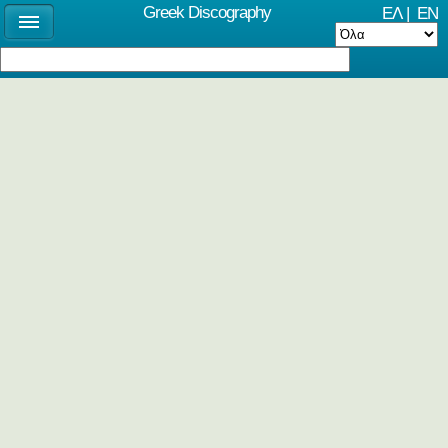
Greek Discography
ΕΛ
|
EN