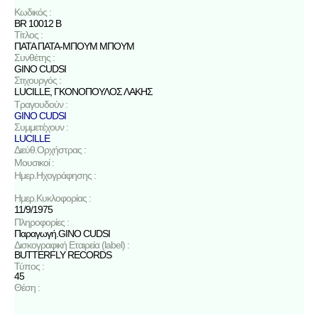
Κωδικός :
BR 10012 B
Τίτλος :
ΠΑΤΑ ΠΑΤΑ-ΜΠΟΥΜ ΜΠΟΥΜ
Συνθέτης :
GINO CUDSI
Στιχουργός :
LUCILLE
,
ΓΚΟΝΟΠΟΥΛΟΣ ΛΑΚΗΣ
Τραγουδούν :
GINO CUDSI
Συμμετέχουν :
LUCILLE
Διεύθ.Ορχήστρας :
Μουσικοί :
Ημερ.Ηχογράφησης :
Ημερ.Κυκλοφορίας :
11/9/1975
Πληροφορίες :
Παραγωγή.GINO CUDSI
Δισκογραφική Εταιρεία (label) :
BUTTERFLY RECORDS
Τύπος :
45
Θέση :