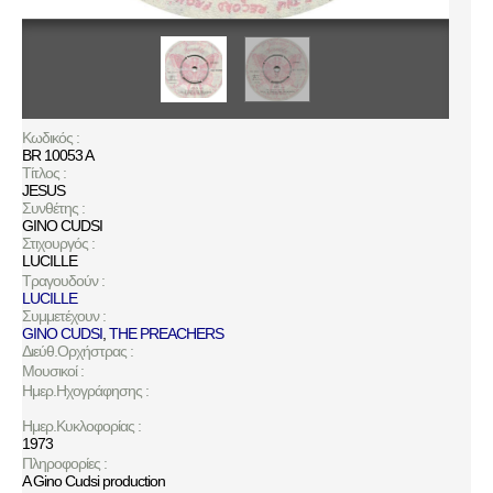
Κωδικός :
BR 10053 A
Τίτλος :
JESUS
Συνθέτης :
GINO CUDSI
Στιχουργός :
LUCILLE
Τραγουδούν :
LUCILLE
Συμμετέχουν :
GINO CUDSI
,
THE PREACHERS
Διεύθ.Ορχήστρας :
Μουσικοί :
Ημερ.Ηχογράφησης :
Ημερ.Κυκλοφορίας :
1973
Πληροφορίες :
A Gino Cudsi production