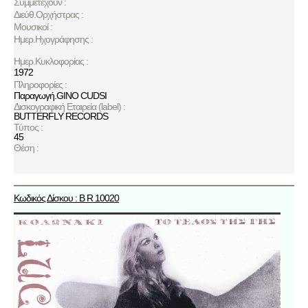
Συμμετέχουν :
Διεύθ.Ορχήστρας :
Μουσικοί :
Ημερ.Ηχογράφησης :
Ημερ.Κυκλοφορίας :
1972
Πληροφορίες :
Παραγωγή.GINO CUDSI
Δισκογραφική Εταιρεία (label) :
BUTTERFLY RECORDS
Τύπος :
45
Θέση :
Κωδικός Δίσκου : B R 10020