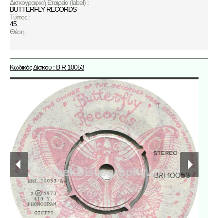
Δισκογραφική Εταιρεία (label) :
BUTTERFLY RECORDS
Τύπος :
45
Θέση :
Κωδικός Δίσκου : B R 10053