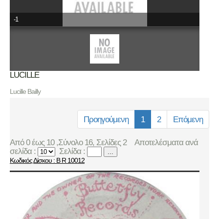
-1
LUCILLE
Lucille Bailly
Προηγούμενη
1
2
Επόμενη
Από 0 έως 10 ,Σύνολο 16, Σελίδες 2
Αποτελέσματα ανά
σελίδα :
Σελίδα :
...
Κωδικός Δίσκου : B R 10012