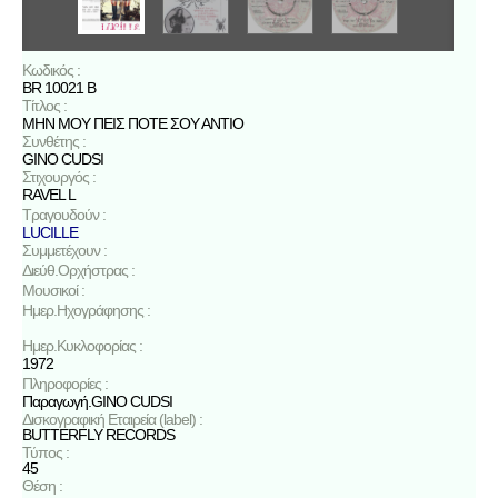
Κωδικός :
BR 10021 B
Τίτλος :
ΜΗΝ ΜΟΥ ΠΕΙΣ ΠΟΤΕ ΣΟΥ ΑΝΤΙΟ
Συνθέτης :
GINO CUDSI
Στιχουργός :
RAVEL L
Τραγουδούν :
LUCILLE
Συμμετέχουν :
Διεύθ.Ορχήστρας :
Μουσικοί :
Ημερ.Ηχογράφησης :
Ημερ.Κυκλοφορίας :
1972
Πληροφορίες :
Παραγωγή.GINO CUDSI
Δισκογραφική Εταιρεία (label) :
BUTTERFLY RECORDS
Τύπος :
45
Θέση :