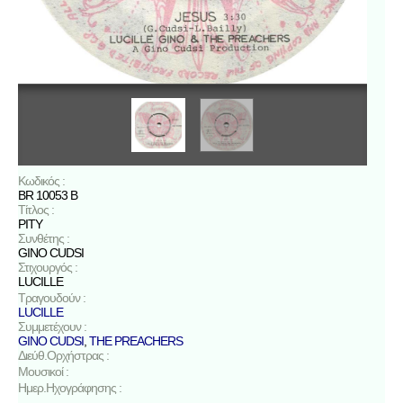
Κωδικός :
BR 10053 B
Τίτλος :
PITY
Συνθέτης :
GINO CUDSI
Στιχουργός :
LUCILLE
Τραγουδούν :
LUCILLE
Συμμετέχουν :
GINO CUDSI
,
THE PREACHERS
Διεύθ.Ορχήστρας :
Μουσικοί :
Ημερ.Ηχογράφησης :