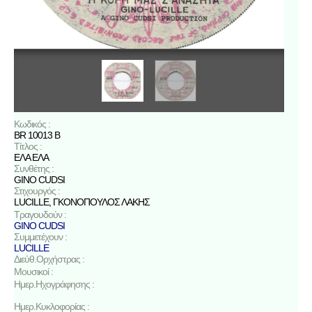
Κωδικός :
BR 10013 B
Τίτλος :
ΕΛΑ ΕΛΑ
Συνθέτης :
GINO CUDSI
Στιχουργός :
LUCILLE
,
ΓΚΟΝΟΠΟΥΛΟΣ ΛΑΚΗΣ
Τραγουδούν :
GINO CUDSI
Συμμετέχουν :
LUCILLE
Διεύθ.Ορχήστρας :
Μουσικοί :
Ημερ.Ηχογράφησης :
Ημερ.Κυκλοφορίας :