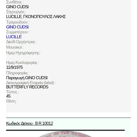
Συνθέτης :
GINO CUDSI
Στιχουργός :
LUCILLE
,
ΓΚΟΝΟΠΟΥΛΟΣ ΛΑΚΗΣ
Τραγουδούν :
GINO CUDSI
Συμμετέχουν :
LUCILLE
Διεύθ.Ορχήστρας :
Μουσικοί :
Ημερ.Ηχογράφησης :
Ημερ.Κυκλοφορίας :
11/9/1975
Πληροφορίες :
Παραγωγή.GINO CUDSI
Δισκογραφική Εταιρεία (label) :
BUTTERFLY RECORDS
Τύπος :
45
Θέση :
Κωδικός Δίσκου : B R 10012