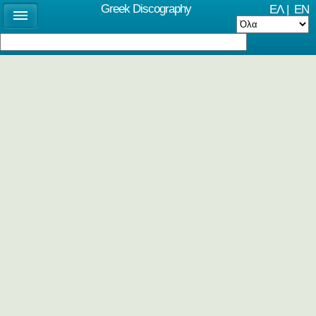
Greek Discography
ΕΛ
|
EN