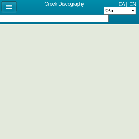
Greek Discography
ΕΛ
|
EN